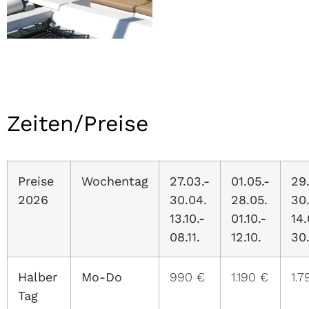
Zeiten/Preise
Preise
Wochentag
27.03.-
01.05.-
29.
2026
30.04.
28.05.
30
13.10.-
01.10.-
14.
08.11.
12.10.
30
Halber
Mo-Do
990 €
1.190 €
1.7
Tag