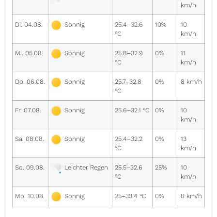
km/h
Di. 04.08.
25.4–32.6
10%
10
Sonnig
°C
km/h
Mi. 05.08.
25.8–32.9
0%
11
Sonnig
°C
km/h
Do. 06.08.
25.7–32.8
0%
8 km/h
Sonnig
°C
Fr. 07.08.
25.6–32.1 °C
0%
10
Sonnig
km/h
Sa. 08.08.
25.4–32.2
0%
13
Sonnig
°C
km/h
So. 09.08.
25.5–32.6
25%
10
Leichter Regen
°C
km/h
Mo. 10.08.
25–33.4 °C
0%
8 km/h
Sonnig