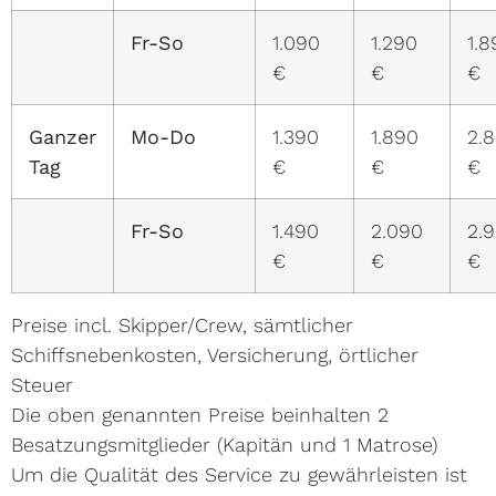
Fr-So
1.090
1.290
1.8
€
€
€
Ganzer
Mo-Do
1.390
1.890
2.
Tag
€
€
€
Fr-So
1.490
2.090
2.
€
€
€
Preise incl. Skipper/Crew, sämtlicher
Schiffsnebenkosten, Versicherung, örtlicher
Steuer
Die oben genannten Preise beinhalten 2
Besatzungsmitglieder (Kapitän und 1 Matrose)
Um die Qualität des Service zu gewährleisten ist