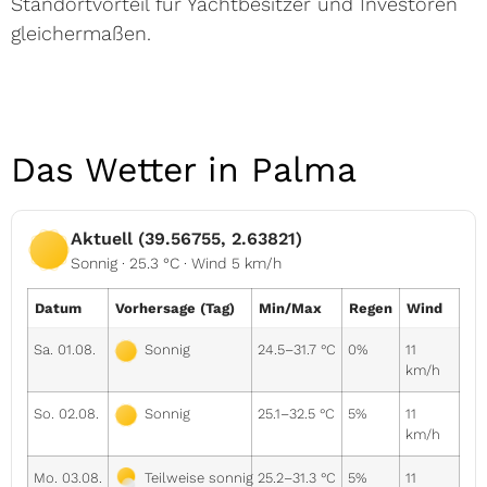
Standortvorteil für Yachtbesitzer und Investoren
gleichermaßen.
Das Wetter in Palma
Aktuell (39.56755, 2.63821)
Sonnig · 25.3 °C · Wind 5 km/h
Datum
Vorhersage (Tag)
Min/Max
Regen
Wind
Sa. 01.08.
24.5–31.7 °C
0%
11
Sonnig
km/h
So. 02.08.
25.1–32.5 °C
5%
11
Sonnig
km/h
Mo. 03.08.
25.2–31.3 °C
5%
11
Teilweise sonnig