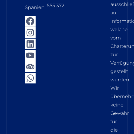
ausschlie
555 372
Spanien
auf
Informati
welche
vom
Charteru
zur
Verfügun
gestellt
wurden.
Wir
überneh
keine
Gewähr
für
die