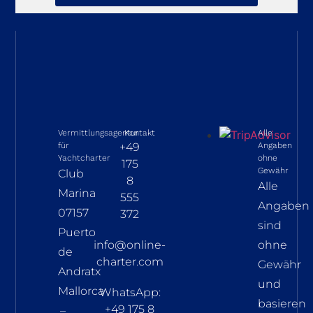
Vermittlungsagentur
Kontakt
Alle
für
+49
Angaben
Yachtcharter
ohne
175
Gewähr
Club
8
Alle
Marina
555
Angaben
07157
372
sind
Puerto
info@online-
ohne
de
charter.com
Gewähr
Andratx
und
Mallorca
WhatsApp:
basieren
+49 175 8
–