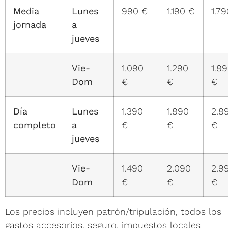
Media
Lunes
990 €
1.190 €
1.7
jornada
a
jueves
Vie-
1.090
1.290
1.8
Dom
€
€
€
Día
Lunes
1.390
1.890
2.8
completo
a
€
€
€
jueves
Vie-
1.490
2.090
2.9
Dom
€
€
€
Los precios incluyen patrón/tripulación, todos los
gastos accesorios, seguro, impuestos locales