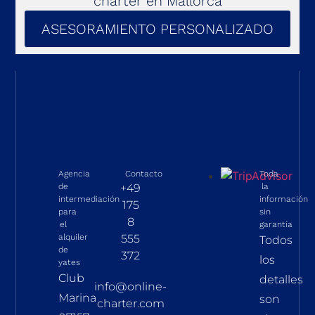
chárter en Mallorca
ASESORAMIENTO PERSONALIZADO
Agencia
Contacto
Toda
de
+49
la
intermediación
información
175
para
sin
8
el
garantía
alquiler
555
Todos
de
372
los
yates
Club
detalles
info@online-
Marina
son
charter.com