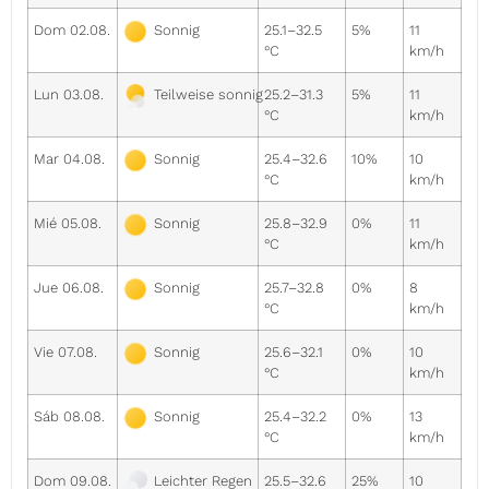
Dom 02.08.
25.1–32.5
5%
11
Sonnig
°C
km/h
Lun 03.08.
25.2–31.3
5%
11
Teilweise sonnig
°C
km/h
Mar 04.08.
25.4–32.6
10%
10
Sonnig
°C
km/h
Mié 05.08.
25.8–32.9
0%
11
Sonnig
°C
km/h
Jue 06.08.
25.7–32.8
0%
8
Sonnig
°C
km/h
Vie 07.08.
25.6–32.1
0%
10
Sonnig
°C
km/h
Sáb 08.08.
25.4–32.2
0%
13
Sonnig
°C
km/h
Dom 09.08.
25.5–32.6
25%
10
Leichter Regen