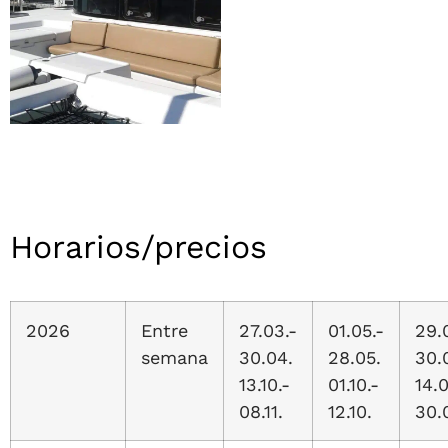
Horarios/precios
2026
Entre
27.03.-
01.05.-
29.
semana
30.04.
28.05.
30.
13.10.-
01.10.-
14.0
08.11.
12.10.
30.