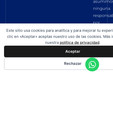
asumimo
ninguna
responsab
por
la
Este sitio usa cookies para analítica y para mejorar tu exper
clic en «Aceptar» aceptas nuestro uso de las cookies. Más 
exactitud,
nuestra
política de privacidad
.
integrida
y
Aceptar
actualida
Rechazar
de
esta
informaci
y
precios.