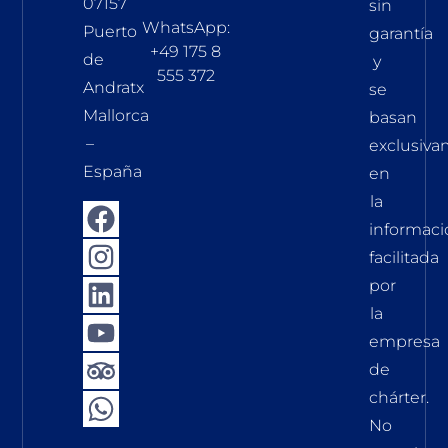
07157
sin
WhatsApp:
Puerto
garantía
+49 175 8
de
y
555 372
Andratx
se
Mallorca
basan
–
exclusiv
España
en
la
informaci
facilitada
por
la
empresa
de
chárter.
No