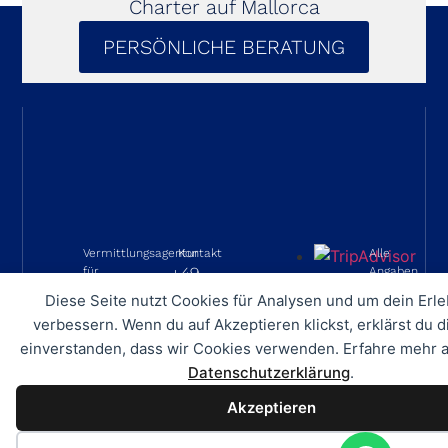
Charter auf Mallorca
PERSÖNLICHE BERATUNG
Vermittlungsagentur
Kontakt
Alle
für
+49
Angaben
Yachtcharter
ohne
175
Diese Seite nutzt Cookies für Analysen und um dein Erle
Gewähr
Club
8
verbessern. Wenn du auf Akzeptieren klickst, erklärst du d
Alle
Marina
555
einverstanden, dass wir Cookies verwenden. Erfahre mehr a
Angaben
07157
372
Datenschutzerklärung
.
sind
Puerto
Akzeptieren
info@online-
ohne
de
charter.com
Gewähr