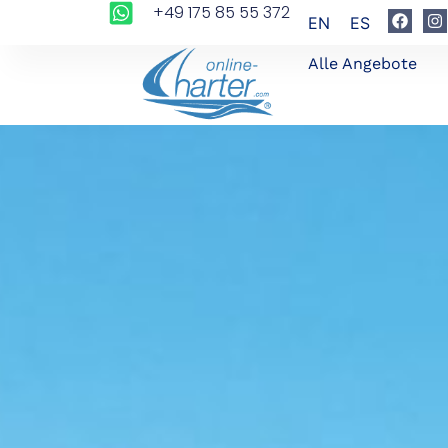
+49 175 85 55 372
EN
ES
Alle Angebote