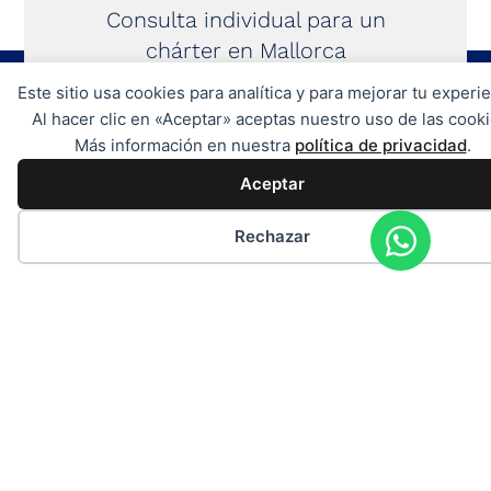
Consulta individual para un
chárter en Mallorca
ASESORAMIENTO PERSONALIZADO
Este sitio usa cookies para analítica y para mejorar tu experie
Al hacer clic en «Aceptar» aceptas nuestro uso de las cooki
Más información en nuestra
política de privacidad
.
Aceptar
Rechazar
Agencia
Contacto
Toda
de
+49
la
intermediación
información
175
para
sin
8
el
garantía
alquiler
555
Todos
de
372
los
yates
Club
detalles