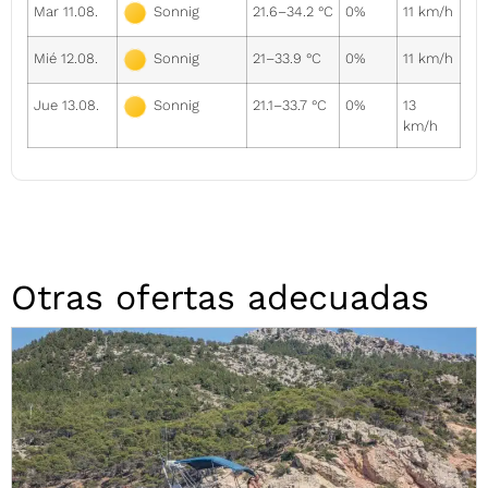
Mar 11.08.
21.6–34.2 °C
0%
11 km/h
Sonnig
Mié 12.08.
21–33.9 °C
0%
11 km/h
Sonnig
Jue 13.08.
21.1–33.7 °C
0%
13
Sonnig
km/h
Otras ofertas adecuadas