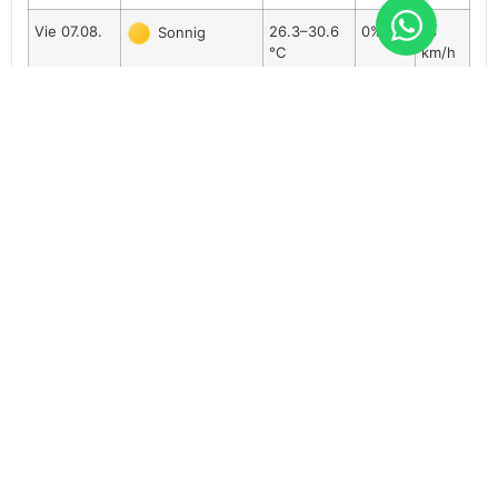
Vie 07.08.
26.3–30.6
0%
13
Sonnig
°C
km/h
Sáb 08.08.
26–31.8 °C
0%
8
Sonnig
km/h
Dom 09.08.
25.9–31.7
0%
13
Sonnig
°C
km/h
Lun 10.08.
26.4–32.8
0%
14
Sonnig
°C
km/h
Mar 11.08.
27–32.8 °C
15%
8
Teilweise sonnig
km/h
Mié 12.08.
26.2–32.1
0%
10
Sonnig
°C
km/h