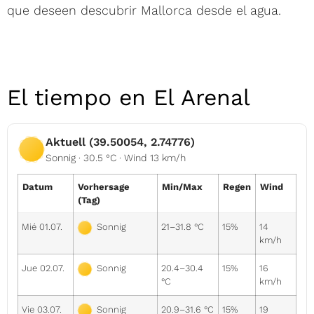
que deseen descubrir Mallorca desde el agua.
El tiempo en El Arenal
Aktuell (39.50054, 2.74776)
Sonnig · 30.5 °C · Wind 13 km/h
Datum
Vorhersage
Min/Max
Regen
Wind
(Tag)
Mié 01.07.
21–31.8 °C
15%
14
Sonnig
km/h
Jue 02.07.
20.4–30.4
15%
16
Sonnig
°C
km/h
Vie 03.07.
20.9–31.6 °C
15%
19
Sonnig