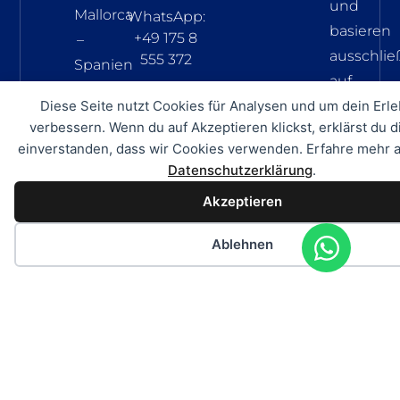
und
Mallorca
WhatsApp:
basieren
+49 175 8
–
ausschlie
555 372
Spanien
auf
Informati
Diese Seite nutzt Cookies für Analysen und um dein Erle
verbessern. Wenn du auf Akzeptieren klickst, erklärst du d
welche
einverstanden, dass wir Cookies verwenden. Erfahre mehr a
vom
Datenschutzerklärung
.
Charteru
Akzeptieren
zur
Verfügun
Ablehnen
gestellt
wurden.
Wir
überneh
keine
Gewähr