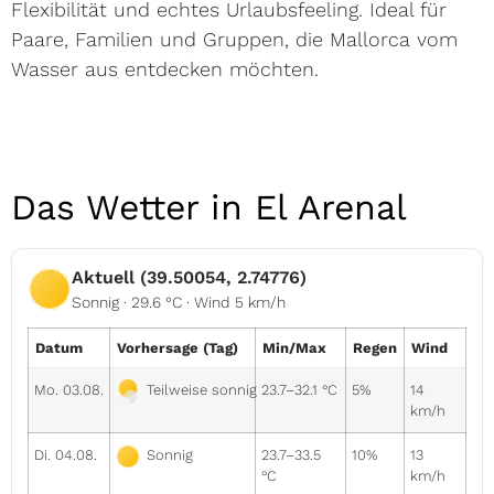
Flexibilität und echtes Urlaubsfeeling. Ideal für
Paare, Familien und Gruppen, die Mallorca vom
Wasser aus entdecken möchten.
Das Wetter in El Arenal
Aktuell (39.50054, 2.74776)
Sonnig · 29.6 °C · Wind 5 km/h
Datum
Vorhersage (Tag)
Min/Max
Regen
Wind
Mo. 03.08.
23.7–32.1 °C
5%
14
Teilweise sonnig
km/h
Di. 04.08.
23.7–33.5
10%
13
Sonnig
°C
km/h