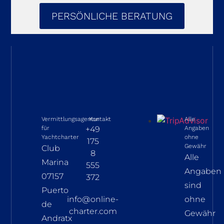
PERSÖNLICHE BERATUNG
Vermittlungsagentur
Kontakt
Alle
für
+49
Angaben
Yachtcharter
ohne
175
Gewähr
Club
8
Alle
Marina
555
Angaben
07157
372
sind
Puerto
info@online-
ohne
de
charter.com
Gewähr
Andratx