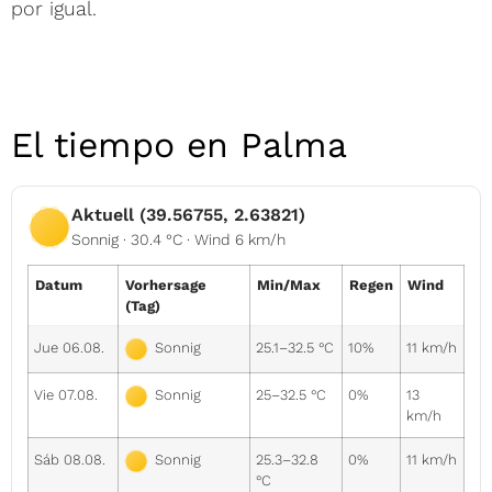
por igual.
El tiempo en Palma
Aktuell (39.56755, 2.63821)
Sonnig · 30.4 °C · Wind 6 km/h
Datum
Vorhersage
Min/Max
Regen
Wind
(Tag)
Jue 06.08.
25.1–32.5 °C
10%
11 km/h
Sonnig
Vie 07.08.
25–32.5 °C
0%
13
Sonnig
km/h
Sáb 08.08.
25.3–32.8
0%
11 km/h
Sonnig
°C