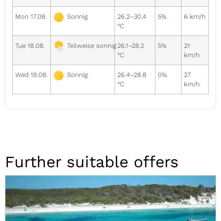
Mon 17.08.
26.2–30.4
5%
6 km/h
Sonnig
°C
Tue 18.08.
26.1–28.2
5%
21
Teilweise sonnig
°C
km/h
Wed 19.08.
26.4–28.8
0%
27
Sonnig
°C
km/h
Further suitable offers