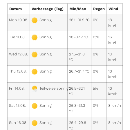
Datum
Vorhersage (Tag)
Min/Max
Regen
Wind
Mon 10.08.
28.1–31.9 °C
0%
18
Sonnig
km/h
Tue 11.08.
28–32.2 °C
15%
16
Sonnig
km/h
Wed 12.08.
27.5–31.8
0%
13
Sonnig
°C
km/h
Thu 13.08.
26.7–31.7 °C
0%
10
Sonnig
km/h
Fri 14.08.
26.5–32.1
5%
10
Teilweise sonnig
°C
km/h
Sat 15.08.
26.3–31.3
0%
8 km/h
Sonnig
°C
Sun 16.08.
26.4–29.6
0%
8 km/h
Sonnig
°C