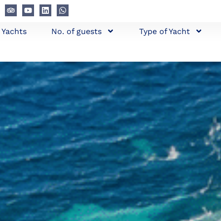
l Yachts
No. of guests
Type of Yacht