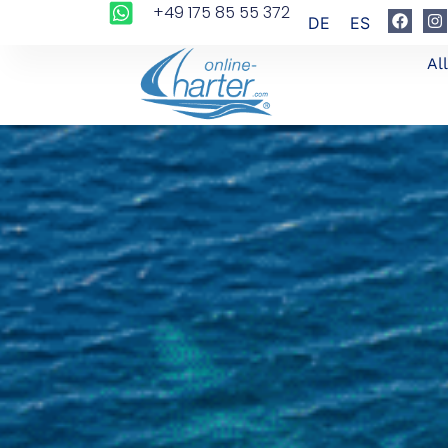
+49 175 85 55 372
DE
ES
Al