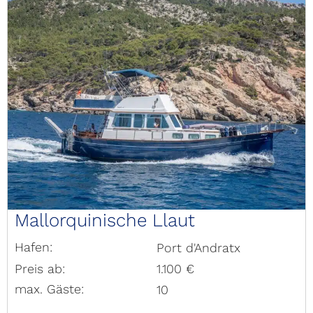
Mallorquinische Llaut
Hafen:
Port d'Andratx
Preis ab:
1.100 €
max. Gäste:
10