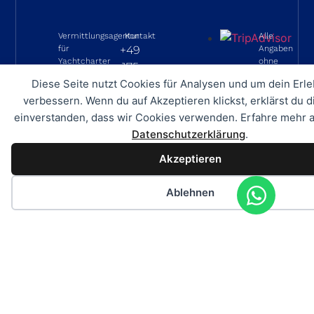
Vermittlungsagentur
Kontakt
Alle
für
+49
Angaben
Yachtcharter
ohne
175
Gewähr
Club
8
Diese Seite nutzt Cookies für Analysen und um dein Erle
Alle
Marina
555
verbessern. Wenn du auf Akzeptieren klickst, erklärst du d
Angaben
07157
372
einverstanden, dass wir Cookies verwenden. Erfahre mehr a
sind
Datenschutzerklärung
.
Puerto
info@online-
ohne
de
Akzeptieren
charter.com
Gewähr
Andratx
und
Ablehnen
Mallorca
WhatsApp:
basieren
+49 175 8
–
ausschlie
555 372
Spanien
auf
Informati
welche
vom