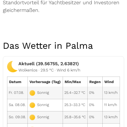
Standortvorteil für Yachtbesitzer und Investoren
gleichermaßen.
Das Wetter in Palma
Aktuell (39.56755, 2.63821)
Wolkenlos · 29.5 °C · Wind 6 km/h
Datum
Vorhersage (Tag)
Min/Max
Regen
Wind
Fr. 07.08.
25.4–32.7 °C
0%
13 km/h
Sonnig
Sa. 08.08.
25.3–33.3 °C
0%
11 km/h
Sonnig
So. 09.08.
25.8–35.6 °C
0%
13 km/h
Sonnig