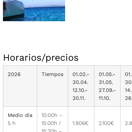
Horarios/precios
2026
Tiempos
01.02.-
01.05.-
01
30.04.
31.05.
30
12.10.-
27.09.-
14
30.11.
11.10.
26
Medio día
10:00h –
5 h
15:00h /
1.906€
2.100€
2.
15:30h –