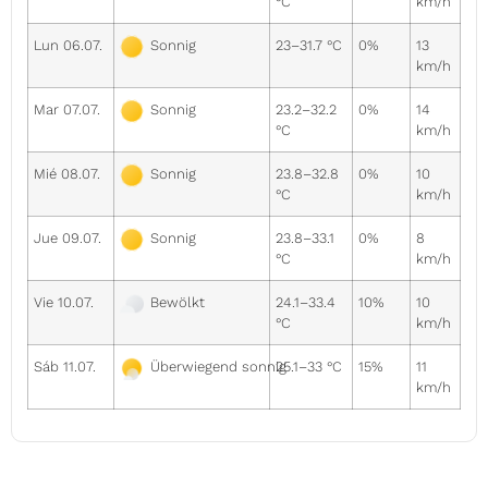
°C
km/h
Lun 06.07.
23–31.7 °C
0%
13
Sonnig
km/h
Mar 07.07.
23.2–32.2
0%
14
Sonnig
°C
km/h
Mié 08.07.
23.8–32.8
0%
10
Sonnig
°C
km/h
Jue 09.07.
23.8–33.1
0%
8
Sonnig
°C
km/h
Vie 10.07.
24.1–33.4
10%
10
Bewölkt
°C
km/h
Sáb 11.07.
25.1–33 °C
15%
11
Überwiegend sonnig
km/h