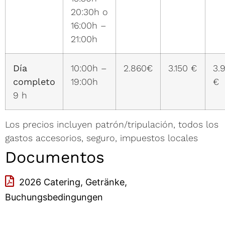
20:30h o
16:00h –
21:00h
Día
10:00h –
2.860€
3.150 €
3.
completo
19:00h
€
9 h
Los precios incluyen patrón/tripulación, todos los
gastos accesorios, seguro, impuestos locales
Documentos
2026 Catering, Getränke,
Buchungsbedingungen