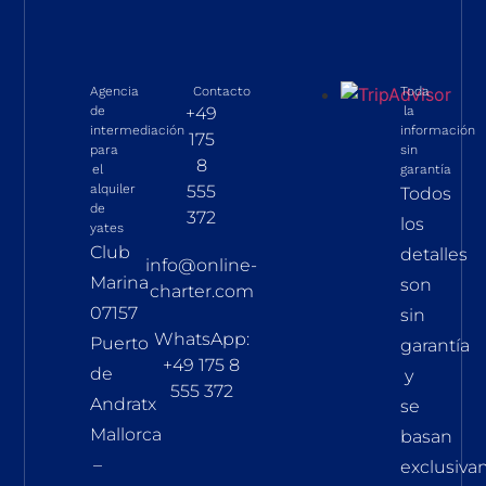
Agencia
Contacto
Toda
de
+49
la
intermediación
información
175
para
sin
8
el
garantía
alquiler
555
Todos
de
372
los
yates
Club
detalles
info@online-
Marina
son
charter.com
07157
sin
WhatsApp:
Puerto
garantía
+49 175 8
de
y
555 372
Andratx
se
Mallorca
basan
–
exclusiv