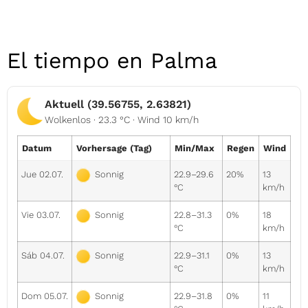
El tiempo en Palma
Aktuell (39.56755, 2.63821)
Wolkenlos · 23.3 °C · Wind 10 km/h
Datum
Vorhersage (Tag)
Min/Max
Regen
Wind
Jue 02.07.
22.9–29.6
20%
13
Sonnig
°C
km/h
Vie 03.07.
22.8–31.3
0%
18
Sonnig
°C
km/h
Sáb 04.07.
22.9–31.1
0%
13
Sonnig
°C
km/h
Dom 05.07.
22.9–31.8
0%
11
Sonnig