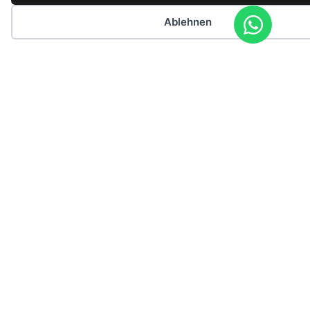
Ablehnen
Klassik Yacht
Hafen:
Port de Pollensa
Preis ab:
750 €
max. Gäste:
12