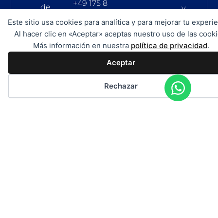
+49 175 8
de
y
555 372
Andratx
se
Este sitio usa cookies para analítica y para mejorar tu experie
Al hacer clic en «Aceptar» aceptas nuestro uso de las cooki
Mallorca
basan
Más información en nuestra
política de privacidad
.
–
exclusiv
España
Aceptar
en
la
Rechazar
informaci
facilitada
por
la
empresa
de
chárter.
No
asumimo
ninguna