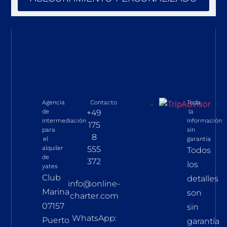
Agencia
Contacto
Toda
de
+49
la
intermediación
información
175
para
sin
8
el
garantía
alquiler
555
Todos
de
372
los
yates
Club
detalles
info@online-
Marina
son
charter.com
07157
sin
WhatsApp:
Puerto
garantía