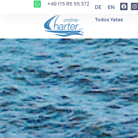
+49 175 85 55 372
DE
EN
Todos Yates