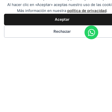
responsab
Al hacer clic en «Aceptar» aceptas nuestro uso de las cooki
por
Más información en nuestra
política de privacidad
.
la
Aceptar
exactitud,
integrida
Rechazar
y
actualida
de
esta
informaci
y
precios.
Protección de datos
Pie de imprenta