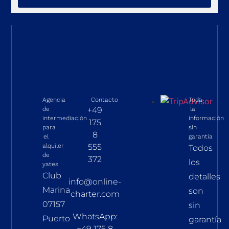
Agencia
Contacto
Toda
de
+49
la
intermediación
información
175
para
sin
8
el
garantía
alquiler
555
Todos
de
372
los
yates
Club
detalles
info@online-
Marina
son
charter.com
07157
sin
WhatsApp:
Puerto
garantía
+49 175 8