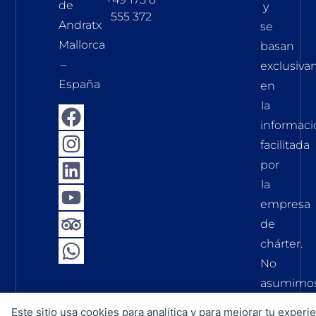
de
y
555 372
Andratx
se
Mallorca
basan
–
exclusiv
España
en
la
informaci
facilitada
por
la
empresa
de
chárter.
No
asumimo
ninguna
Este sitio usa cookies para analítica y para mejorar tu experie