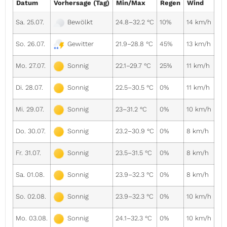
Datum
Vorhersage (Tag)
Min/Max
Regen
Wind
Sa. 25.07.
24.8–32.2 °C
10%
14 km/h
Bewölkt
So. 26.07.
21.9–28.8 °C
45%
13 km/h
Gewitter
Mo. 27.07.
22.1–29.7 °C
25%
11 km/h
Sonnig
Di. 28.07.
22.5–30.5 °C
0%
11 km/h
Sonnig
Mi. 29.07.
23–31.2 °C
0%
10 km/h
Sonnig
Do. 30.07.
23.2–30.9 °C
0%
8 km/h
Sonnig
Fr. 31.07.
23.5–31.5 °C
0%
8 km/h
Sonnig
Sa. 01.08.
23.9–32.3 °C
0%
8 km/h
Sonnig
So. 02.08.
23.9–32.3 °C
0%
10 km/h
Sonnig
Mo. 03.08.
24.1–32.3 °C
0%
10 km/h
Sonnig