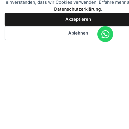
einverstanden, dass wir Cookies verwenden. Erfahre mehr a
basieren
+49 175 8
–
Datenschutzerklärung
.
ausschlie
555 372
Spanien
Akzeptieren
auf
Informati
Ablehnen
welche
vom
Charteru
zur
Verfügun
gestellt
wurden.
Wir
überneh
keine
Gewähr
für