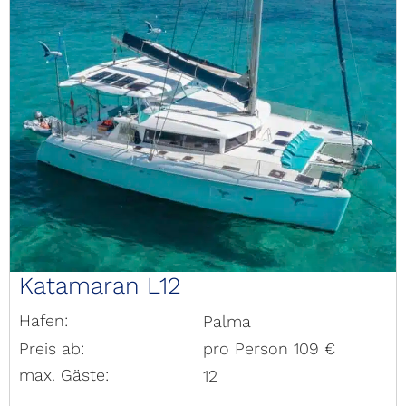
Katamaran L12
Hafen:
Palma
Preis ab:
pro Person 109 €
max. Gäste:
12