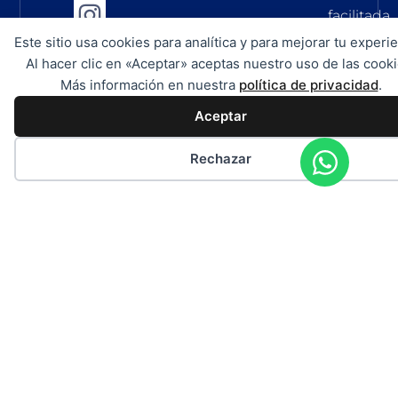
facilitada
por
Este sitio usa cookies para analítica y para mejorar tu experie
Al hacer clic en «Aceptar» aceptas nuestro uso de las cooki
la
Más información en nuestra
política de privacidad
.
empresa
de
Aceptar
chárter.
Rechazar
No
asumimo
ninguna
responsab
por
la
exactitud,
integrida
y
actualida