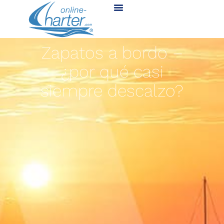
Zapatos a bordo –
¿por qué casi
siempre descalzo?