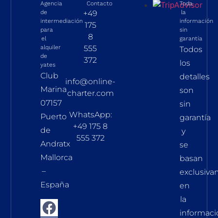
Agencia
Contacto
Toda
de
+49
la
intermediación
información
175
para
sin
8
el
garantía
alquiler
555
Todos
de
372
los
yates
Club
detalles
info@online-
Marina
son
charter.com
07157
sin
WhatsApp:
Puerto
garantía
+49 175 8
de
y
555 372
Andratx
se
Mallorca
basan
–
exclusiv
España
en
la
informaci