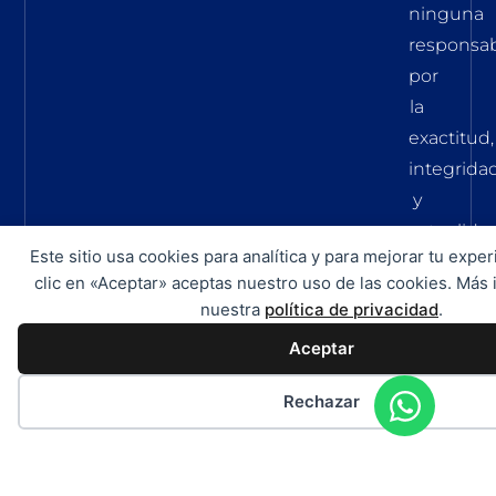
ninguna
responsab
por
la
exactitud,
integrida
y
actualida
Este sitio usa cookies para analítica y para mejorar tu exper
de
clic en «Aceptar» aceptas nuestro uso de las cookies. Más
esta
nuestra
política de privacidad
.
informaci
Aceptar
y
precios.
Rechazar
Protección de datos