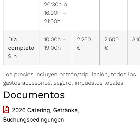
20:30h o
16:00h –
21:00h
Día
10:00h –
2.250
2.600
3.1
completo
19:00h
€
€
9 h
Los precios incluyen patrón/tripulación, todos los
gastos accesorios, seguro, impuestos locales
Documentos
2026 Catering, Getränke,
Buchungsbedingungen