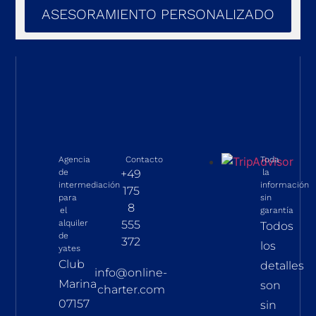
ASESORAMIENTO PERSONALIZADO
Agencia
Contacto
Toda
de
+49
la
intermediación
información
175
para
sin
8
el
garantía
alquiler
555
Todos
de
372
los
yates
Club
detalles
info@online-
Marina
son
charter.com
07157
sin