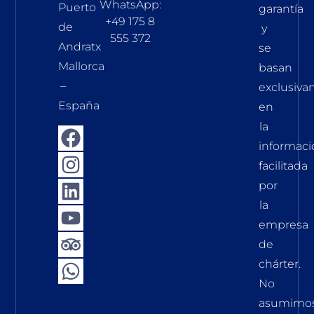
WhatsApp:
Puerto
garantía
+49 175 8
de
y
555 372
Andratx
se
Mallorca
basan
–
exclusiv
España
en
la
informaci
facilitada
por
la
empresa
de
chárter.
No
asumimo