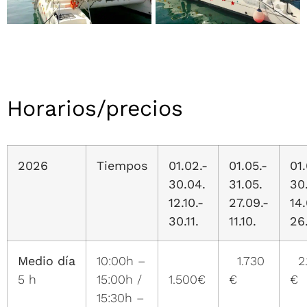
Horarios/precios
2026
Tiempos
01.02.-
01.05.-
01.
30.04.
31.05.
30
12.10.-
27.09.-
14.
30.11.
11.10.
26
Medio día
10:00h –
1.730
2.
5 h
15:00h /
1.500€
€
€
15:30h –