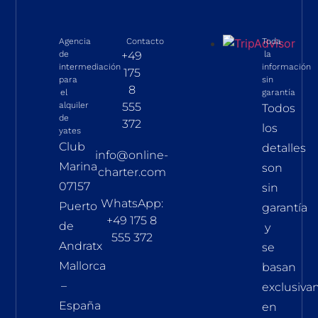
Agencia
Contacto
Toda
de
+49
la
intermediación
información
175
para
sin
8
el
garantía
alquiler
555
Todos
de
372
los
yates
Club
detalles
info@online-
Marina
son
charter.com
07157
sin
WhatsApp:
Puerto
garantía
+49 175 8
de
y
555 372
Andratx
se
Mallorca
basan
–
exclusiv
España
en