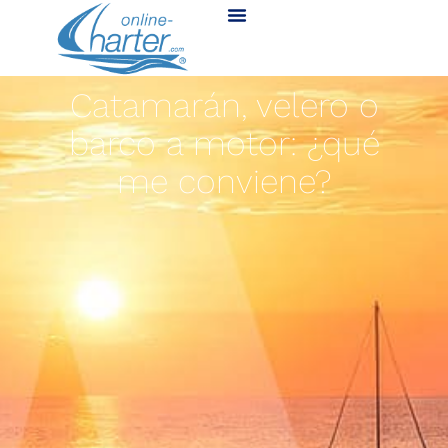
Catamarán, velero o
barco a motor: ¿qué
me conviene?