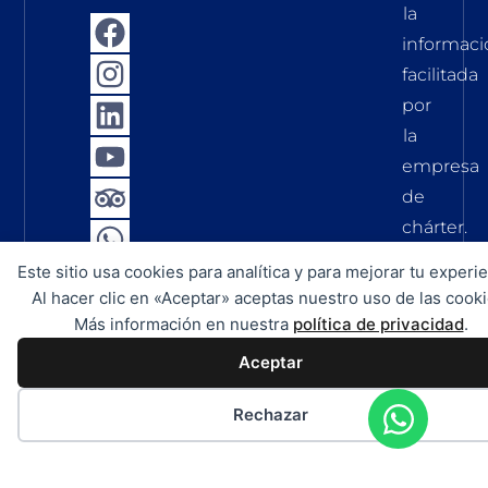
la
informaci
facilitada
por
la
empresa
de
chárter.
No
Este sitio usa cookies para analítica y para mejorar tu experie
asumimo
Al hacer clic en «Aceptar» aceptas nuestro uso de las cooki
ninguna
Más información en nuestra
política de privacidad
.
responsab
Aceptar
por
la
Rechazar
exactitud,
integrida