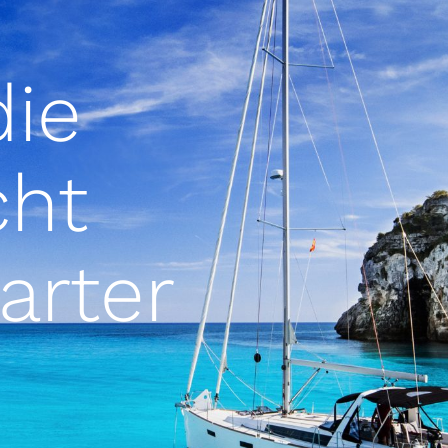
die
cht
arter