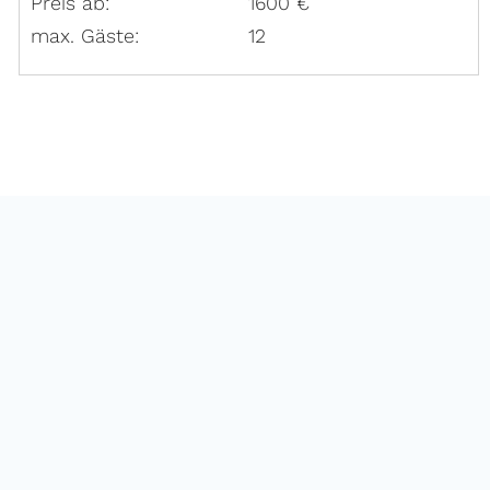
Preis ab:
1600 €
max. Gäste:
12