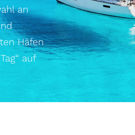
ahl an
und
sten Häfen
 Tag“ auf