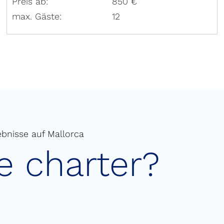
Preis ab:
850 €
max. Gäste:
12
ebnisse auf Mallorca
 charter?