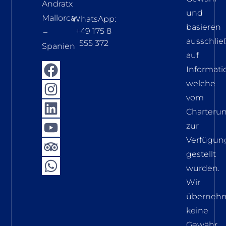
Andratx
und
Mallorca
WhatsApp:
basieren
+49 175 8
–
ausschlie
555 372
Spanien
auf
Informati
welche
vom
Charteru
zur
Verfügun
gestellt
wurden.
Wir
überneh
keine
Gewähr