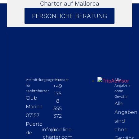
Charter auf Mallorca
PERSÖNLICHE BERATUNG
Vermittlungsagentur
Kontakt
Alle
für
+49
Angaben
Yachtcharter
ohne
175
Gewähr
Club
8
Alle
Marina
555
Angaben
07157
372
sind
Puerto
info@online-
ohne
de
charter.com
Gewähr